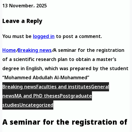
13 November، 2025
Leave a Reply
You must be
logged in
to post a comment.
Home
/
Breaking news
/
A seminar for the registration
of a scientific research plan to obtain a master’s
degree in English, which was prepared by the student
“Mohammed Abdullah Al-Mohammed”
Breaking news
Faculties and institutes
General
news
MA and PhD theses
Postgraduate
studies
Uncategorized
A seminar for the registration of