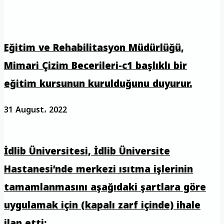
Eğitim ve Rehabilitasyon Müdürlüğü,
Mimari Çizim Becerileri-c1 başlıklı bir
eğitim kursunun kurulduğunu duyurur.
31 August، 2022
İdlib Üniversitesi, İdlib Üniversite
Hastanesi’nde merkezi ısıtma işlerinin
tamamlanmasını aşağıdaki şartlara göre
uygulamak için (kapalı zarf içinde) ihale
ilan etti: