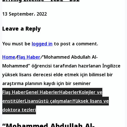
13 September، 2022
Leave a Reply
You must be
logged in
to post a comment.
Home
/
Flaş Haber
/
“Mohammed Abdullah Al-
Mohammed” öğrencisi tarafından hazırlanan İngilizce
yüksek lisans derecesi elde etmek için bilimsel bir
araştırma planının kaydı için bir seminer
Flaş Haber
Genel Haberler
Haberler
Kolejler ve
enstitüler
Lisansüstü çalışmaları
Yüksek lisans ve
doktora tezleri
“Mohammed Abdullah Al-