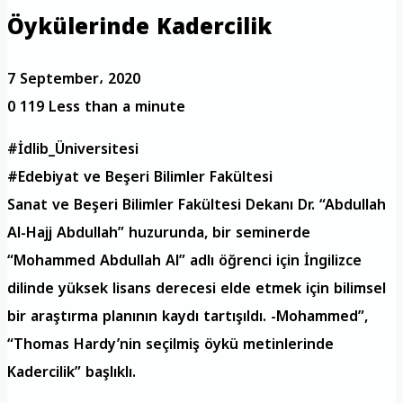
Öykülerinde Kadercilik
7 September، 2020
0
119
Less than a minute
#İdlib_Üniversitesi
#Edebiyat ve Beşeri Bilimler Fakültesi
Sanat ve Beşeri Bilimler Fakültesi Dekanı Dr. “Abdullah
Al-Hajj Abdullah” huzurunda, bir seminerde
“Mohammed Abdullah Al” adlı öğrenci için İngilizce
dilinde yüksek lisans derecesi elde etmek için bilimsel
bir araştırma planının kaydı tartışıldı. -Mohammed”,
“Thomas Hardy’nin seçilmiş öykü metinlerinde
Kadercilik” başlıklı.