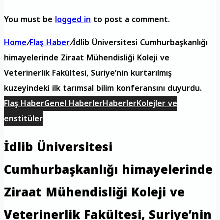
You must be
logged in
to post a comment.
Home
/
Flaş Haber
/
İdlib Üniversitesi Cumhurbaşkanlığı
himayelerinde Ziraat Mühendisliği Koleji ve
Veterinerlik Fakültesi, Suriye’nin kurtarılmış
kuzeyindeki ilk tarımsal bilim konferansını duyurdu.
Flaş Haber
Genel Haberler
Haberler
Kolejler ve
enstitüler
İdlib Üniversitesi
Cumhurbaşkanlığı himayelerinde
Ziraat Mühendisliği Koleji ve
Veterinerlik Fakültesi, Suriye’nin