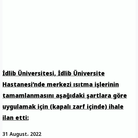
İdlib Üniversitesi, İdlib Üniversite
Hastanesi’nde merkezi ısıtma işlerinin
tamamlanmasını aşağıdaki şartlara göre
uygulamak için (kapalı zarf içinde) ihale
ilan etti:
31 August، 2022