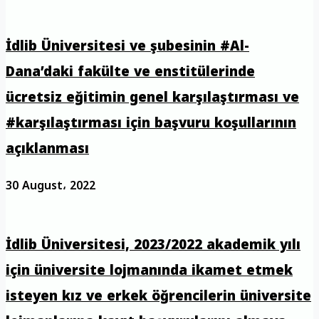
İdlib Üniversitesi ve şubesinin #Al-
Dana’daki fakülte ve enstitülerinde
ücretsiz eğitimin genel karşılaştırması ve
#karşılaştırması için başvuru koşullarının
açıklanması
30 August، 2022
İdlib Üniversitesi, 2023/2022 akademik yılı
için üniversite lojmanında ikamet etmek
isteyen kız ve erkek öğrencilerin üniversite