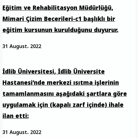
Eğitim ve Rehabilitasyon Müdürlüğü,
Mimari Çizim Becerileri-c1 başlıklı bir
eğitim kursunun kurulduğunu duyurur.
31 August، 2022
İdlib Üniversitesi, İdlib Üniversite
Hastanesi’nde merkezi ısıtma işlerinin
tamamlanmasını aşağıdaki şartlara göre
uygulamak için (kapalı zarf içinde) ihale
ilan etti:
31 August، 2022