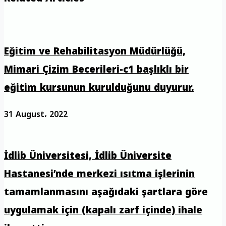
Eğitim ve Rehabilitasyon Müdürlüğü,
Mimari Çizim Becerileri-c1 başlıklı bir
eğitim kursunun kurulduğunu duyurur.
31 August، 2022
İdlib Üniversitesi, İdlib Üniversite
Hastanesi’nde merkezi ısıtma işlerinin
tamamlanmasını aşağıdaki şartlara göre
uygulamak için (kapalı zarf içinde) ihale