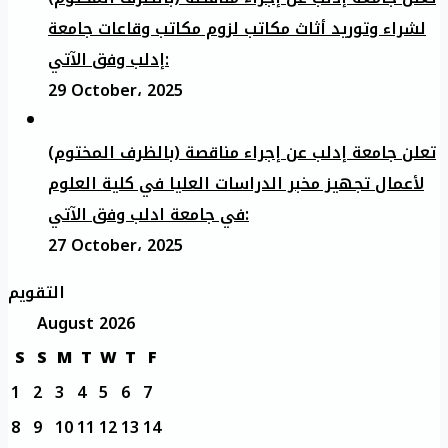
لشراء وتوريد أثاث مكاتب لزوم مكاتب وقاعات جامعة
إدلب وفق الآتي:
29 October، 2025
تعلن جامعة إدلب عن إجراء مناقصة (بالظرف المختوم)
لأعمال تجهيز مخبر الدراسات العليا في كلية العلوم
في جامعة ادلب وفق الآتي:
27 October، 2025
التقويم
August 2026
S
S
M
T
W
T
F
1
2
3
4
5
6
7
8
9
10
11
12
13
14