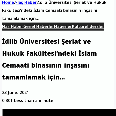
Home
/
Flaş Haber
/
İdlib Üniversitesi Şeriat ve Hukuk
Fakültesi’ndeki İslam Cemaati binasının inşasını
tamamlamak için…
Flaş Haber
Genel Haberler
Haberler
Kültürel dersler
İdlib Üniversitesi Şeriat ve
Hukuk Fakültesi’ndeki İslam
Cemaati binasının inşasını
tamamlamak için…
23 June، 2021
0
301
Less than a minute