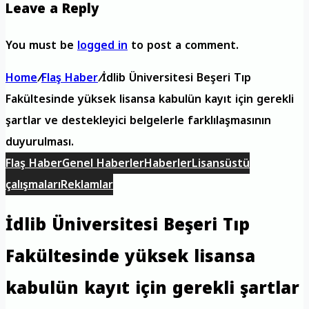
Leave a Reply
You must be
logged in
to post a comment.
Home
/
Flaş Haber
/
İdlib Üniversitesi Beşeri Tıp
Fakültesinde yüksek lisansa kabulün kayıt için gerekli
şartlar ve destekleyici belgelerle farklılaşmasının
duyurulması.
Flaş Haber
Genel Haberler
Haberler
Lisansüstü
çalışmaları
Reklamlar
İdlib Üniversitesi Beşeri Tıp
Fakültesinde yüksek lisansa
kabulün kayıt için gerekli şartlar