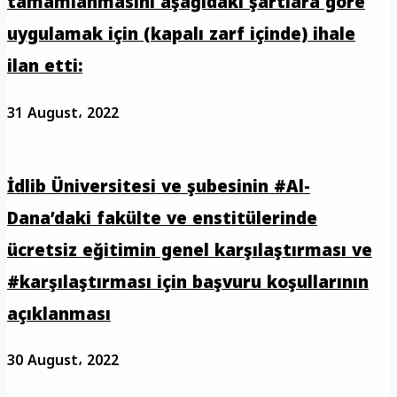
tamamlanmasını aşağıdaki şartlara göre
uygulamak için (kapalı zarf içinde) ihale
ilan etti:
31 August، 2022
İdlib Üniversitesi ve şubesinin #Al-
Dana’daki fakülte ve enstitülerinde
ücretsiz eğitimin genel karşılaştırması ve
#karşılaştırması için başvuru koşullarının
açıklanması
30 August، 2022