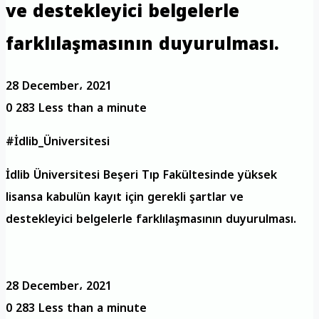
ve destekleyici belgelerle
farklılaşmasının duyurulması.
28 December، 2021
0
283
Less than a minute
#İdlib_Üniversitesi
İdlib Üniversitesi Beşeri Tıp Fakültesinde yüksek
lisansa kabulün kayıt için gerekli şartlar ve
destekleyici belgelerle farklılaşmasının duyurulması.
28 December، 2021
0
283
Less than a minute