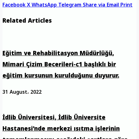
Facebook
X
WhatsApp
Telegram
Share via Email
Print
Related Articles
Eğitim ve Rehabilitasyon Müdürlüğü,
Mimari Çizim Becerileri-c1 başlıklı bir
eğitim kursunun kurulduğunu duyurur.
31 August، 2022
İdlib Üniversitesi, İdlib Üniversite
Hastanesi’nde merkezi ısıtma işlerinin