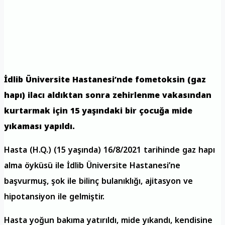
İdlib Üniversite Hastanesi’nde fometoksin (gaz
hapı) ilacı aldıktan sonra zehirlenme vakasından
kurtarmak için 15 yaşındaki bir çocuğa mide
yıkaması yapıldı.
Hasta (H.Q.) (15 yaşında) 16/8/2021 tarihinde gaz hapı
alma öyküsü ile İdlib Üniversite Hastanesi’ne
başvurmuş, şok ile bilinç bulanıklığı, ajitasyon ve
hipotansiyon ile gelmiştir.
Hasta yoğun bakıma yatırıldı, mide yıkandı, kendisine