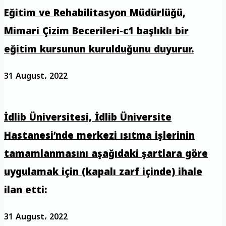
Eğitim ve Rehabilitasyon Müdürlüğü,
Mimari Çizim Becerileri-c1 başlıklı bir
eğitim kursunun kurulduğunu duyurur.
31 August، 2022
İdlib Üniversitesi, İdlib Üniversite
Hastanesi’nde merkezi ısıtma işlerinin
tamamlanmasını aşağıdaki şartlara göre
uygulamak için (kapalı zarf içinde) ihale
ilan etti:
31 August، 2022