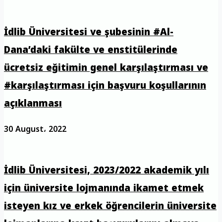
İdlib Üniversitesi ve şubesinin #Al-
Dana’daki fakülte ve enstitülerinde
ücretsiz eğitimin genel karşılaştırması ve
#karşılaştırması için başvuru koşullarının
açıklanması
30 August، 2022
İdlib Üniversitesi, 2023/2022 akademik yılı
için üniversite lojmanında ikamet etmek
isteyen kız ve erkek öğrencilerin üniversite