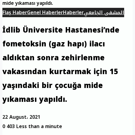
mide yıkaması yapıldı.
المشفى الجامعي
Haberler
Genel Haberler
Flaş Haber
İdlib Üniversite Hastanesi’nde
fometoksin (gaz hapı) ilacı
aldıktan sonra zehirlenme
vakasından kurtarmak için 15
yaşındaki bir çocuğa mide
yıkaması yapıldı.
22 August، 2021
0
403
Less than a minute