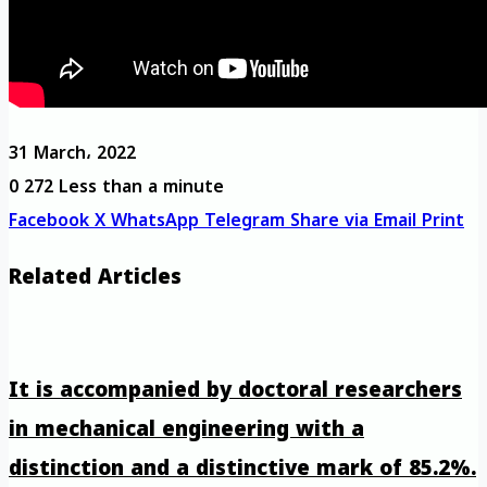
31 March، 2022
0
272
Less than a minute
Facebook
X
WhatsApp
Telegram
Share via Email
Print
Related Articles
It is accompanied by doctoral researchers
in mechanical engineering with a
distinction and a distinctive mark of 85.2%.