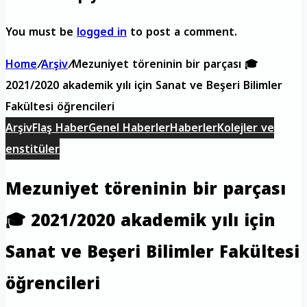
You must be
logged in
to post a comment.
Home
/
Arşiv
/
Mezuniyet töreninin bir parçası 🎓
2021/2020 akademik yılı için Sanat ve Beşeri Bilimler
Fakültesi öğrencileri
Arşiv
Flaş Haber
Genel Haberler
Haberler
Kolejler ve
enstitüler
Mezuniyet töreninin bir parçası
🎓 2021/2020 akademik yılı için
Sanat ve Beşeri Bilimler Fakültesi
öğrencileri