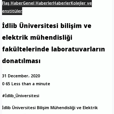
Flaş Haber
Genel Haberler
Haberler
Kolejler ve
enstitüler
İdlib Üniversitesi bilişim ve
elektrik mühendisliği
fakültelerinde laboratuvarların
donatılması
31 December، 2020
0
65
Less than a minute
#İdlib_Üniversitesi
İdlib Üniversitesi Bilişim Mühendisliği ve Elektrik