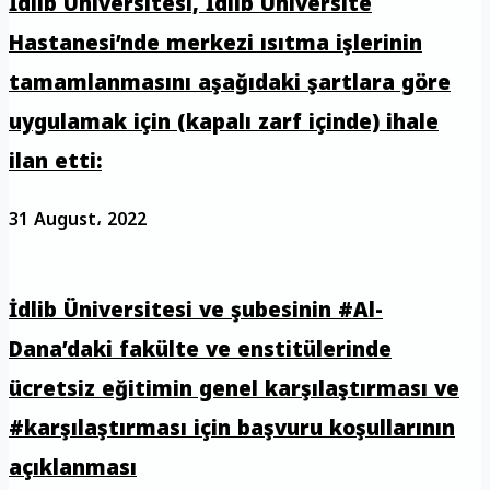
İdlib Üniversitesi, İdlib Üniversite
Hastanesi’nde merkezi ısıtma işlerinin
tamamlanmasını aşağıdaki şartlara göre
uygulamak için (kapalı zarf içinde) ihale
ilan etti:
31 August، 2022
İdlib Üniversitesi ve şubesinin #Al-
Dana’daki fakülte ve enstitülerinde
ücretsiz eğitimin genel karşılaştırması ve
#karşılaştırması için başvuru koşullarının
açıklanması