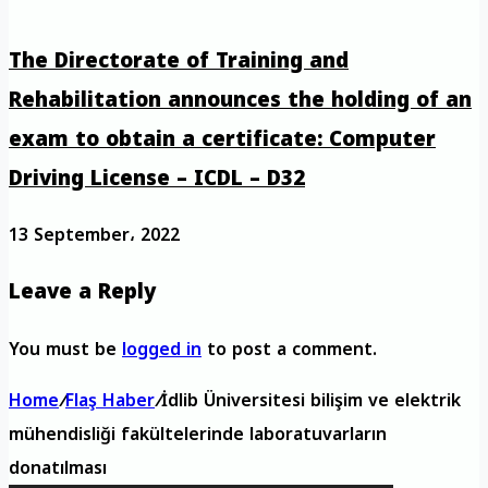
The Directorate of Training and
Rehabilitation announces the holding of an
exam to obtain a certificate: Computer
Driving License – ICDL – D32
13 September، 2022
Leave a Reply
You must be
logged in
to post a comment.
Home
/
Flaş Haber
/
İdlib Üniversitesi bilişim ve elektrik
mühendisliği fakültelerinde laboratuvarların
donatılması