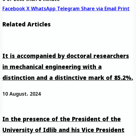
Facebook
X
WhatsApp
Telegram
Share via Email
Print
Related Articles
It is accompanied by doctoral researchers
in mechanical engineering with a
distinction and a distinctive mark of 85.2%.
10 August، 2024
In the presence of the President of the
University of Idlib and his Vice President