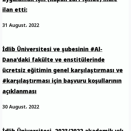
ilan etti:
31 August، 2022
İdlib Üniversitesi ve şubesinin #Al-
Dana’daki fakülte ve enstitülerinde
ücretsiz eğitimin genel karşılaştırması ve
#karşılaştırması için başvuru koşullarının
açıklanması
30 August، 2022