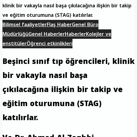
klinik bir vakayla nasıl başa çıkılacağına ilişkin bir takip
ve eğitim oturumuna (STAG) katılırlar.
Bilimsel faaliyetler
Flaş Haber
Genel Büro
Müdürlüğü
Genel Haberler
Haberler
Kolejler ve
enstitüler
Öğrenci etkinlikleri
Beşinci sınıf tıp öğrencileri, klinik
bir vakayla nasıl başa
çıkılacağına ilişkin bir takip ve
eğitim oturumuna (STAG)
katılırlar.