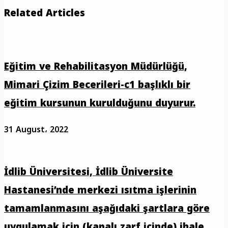
Related Articles
Eğitim ve Rehabilitasyon Müdürlüğü,
Mimari Çizim Becerileri-c1 başlıklı bir
eğitim kursunun kurulduğunu duyurur.
31 August، 2022
İdlib Üniversitesi, İdlib Üniversite
Hastanesi’nde merkezi ısıtma işlerinin
tamamlanmasını aşağıdaki şartlara göre
uygulamak için (kapalı zarf içinde) ihale