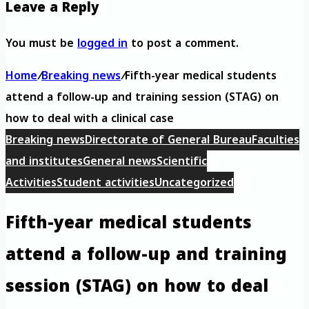
Leave a Reply
You must be
logged in
to post a comment.
Home
/
Breaking news
/
Fifth-year medical students
attend a follow-up and training session (STAG) on
how to deal with a clinical case
Breaking news
Directorate of General Bureau
Faculties
and institutes
General news
Scientific
Activities
Student activities
Uncategorized
Fifth-year medical students
attend a follow-up and training
session (STAG) on how to deal