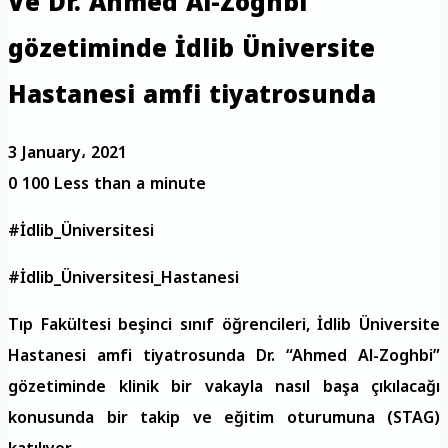
Ve Dr. Ahmed Al-Zoghbi
gözetiminde İdlib Üniversite
Hastanesi amfi tiyatrosunda
3 January، 2021
0
100
Less than a minute
#İdlib_Üniversitesi
#İdlib_Üniversitesi_Hastanesi
Tıp Fakültesi beşinci sınıf öğrencileri, İdlib Üniversite
Hastanesi amfi tiyatrosunda Dr. “Ahmed Al-Zoghbi”
gözetiminde klinik bir vakayla nasıl başa çıkılacağı
konusunda bir takip ve eğitim oturumuna (STAG)