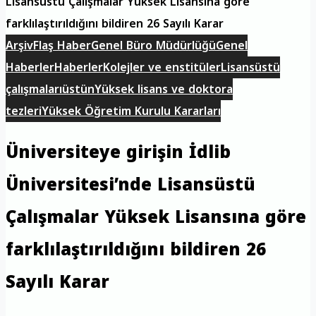
Lisansüstü Çalışmalar Yüksek Lisansına göre
farklılaştırıldığını bildiren 26 Sayılı Karar
Arşiv
Flaş Haber
Genel Büro Müdürlüğü
Genel
Haberler
Haberler
Kolejler ve enstitüler
Lisansüstü
çalışmaları
üstün
Yüksek lisans ve doktora
tezleri
Yüksek Öğretim Kurulu Kararları
Üniversiteye girişin İdlib
Üniversitesi’nde Lisansüstü
Çalışmalar Yüksek Lisansına göre
farklılaştırıldığını bildiren 26
Sayılı Karar