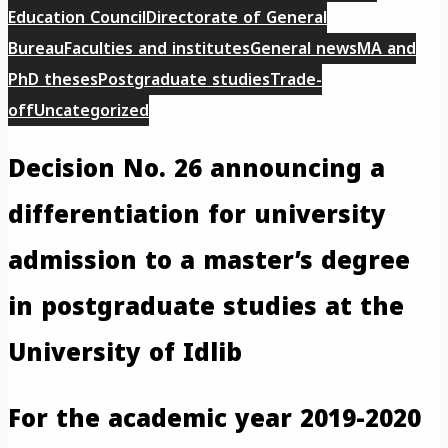
Education Council
Directorate of General
Bureau
Faculties and institutes
General news
MA and
PhD theses
Postgraduate studies
Trade-
off
Uncategorized
Decision No. 26 announcing a
differentiation for university
admission to a master’s degree
in postgraduate studies at the
University of Idlib
For the academic year 2019-2020