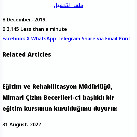
ملف التحميل
8 December، 2019
0
3,145
Less than a minute
Facebook
X
WhatsApp
Telegram
Share via Email
Print
Related Articles
Eğitim ve Rehabilitasyon Müdürlüğü,
Mimari Çizim Becerileri-c1 başlıklı bir
eğitim kursunun kurulduğunu duyurur.
31 August، 2022