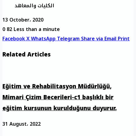
الكليات والمعاهد
13 October، 2020
0
82
Less than a minute
Facebook
X
WhatsApp
Telegram
Share via Email
Print
Related Articles
Eğitim ve Rehabilitasyon Müdürlüğü,
Mimari Çizim Becerileri-c1 başlıklı bir
eğitim kursunun kurulduğunu duyurur.
31 August، 2022