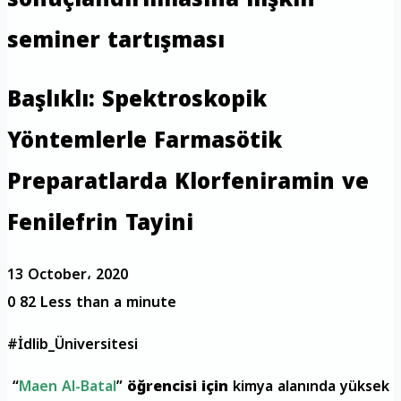
seminer tartışması
Başlıklı: Spektroskopik
Yöntemlerle Farmasötik
Preparatlarda Klorfeniramin ve
Fenilefrin Tayini
13 October، 2020
0
82
Less than a minute
#İdlib_Üniversitesi
“
Maen Al-Batal
”
öğrencisi için
kimya alanında yüksek