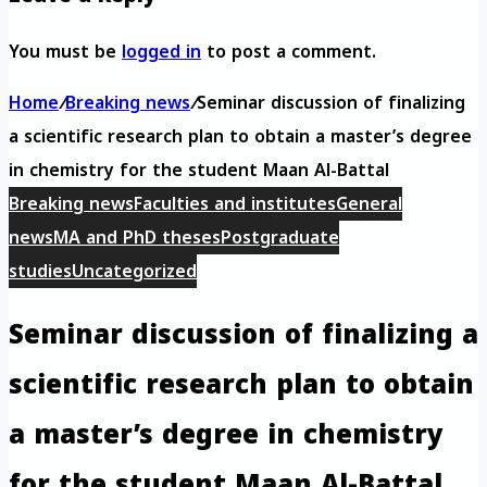
You must be
logged in
to post a comment.
Home
/
Breaking news
/
Seminar discussion of finalizing
a scientific research plan to obtain a master’s degree
in chemistry for the student Maan Al-Battal
Breaking news
Faculties and institutes
General
news
MA and PhD theses
Postgraduate
studies
Uncategorized
Seminar discussion of finalizing a
scientific research plan to obtain
a master’s degree in chemistry
for the student Maan Al-Battal