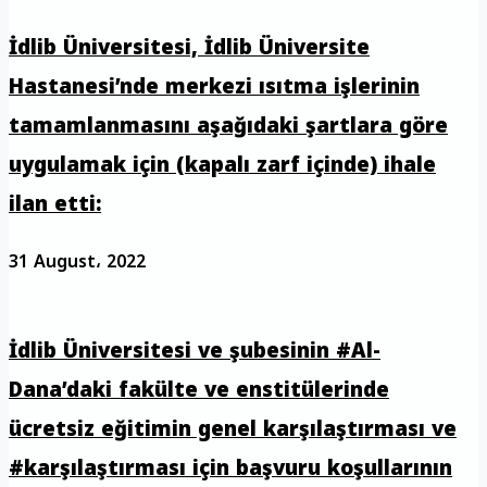
İdlib Üniversitesi, İdlib Üniversite
Hastanesi’nde merkezi ısıtma işlerinin
tamamlanmasını aşağıdaki şartlara göre
uygulamak için (kapalı zarf içinde) ihale
ilan etti:
31 August، 2022
İdlib Üniversitesi ve şubesinin #Al-
Dana’daki fakülte ve enstitülerinde
ücretsiz eğitimin genel karşılaştırması ve
#karşılaştırması için başvuru koşullarının