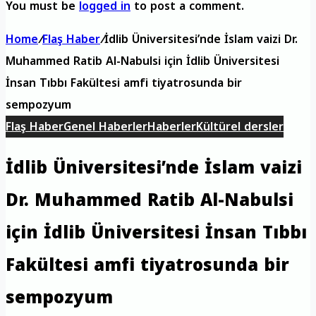
You must be
logged in
to post a comment.
Home
/
Flaş Haber
/
İdlib Üniversitesi’nde İslam vaizi Dr.
Muhammed Ratib Al-Nabulsi için İdlib Üniversitesi
İnsan Tıbbı Fakültesi amfi tiyatrosunda bir
sempozyum
Flaş Haber
Genel Haberler
Haberler
Kültürel dersler
İdlib Üniversitesi’nde İslam vaizi
Dr. Muhammed Ratib Al-Nabulsi
için İdlib Üniversitesi İnsan Tıbbı
Fakültesi amfi tiyatrosunda bir
sempozyum