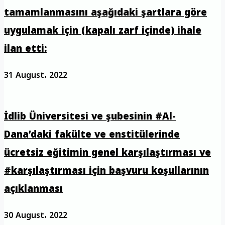
tamamlanmasını aşağıdaki şartlara göre
uygulamak için (kapalı zarf içinde) ihale
ilan etti:
31 August، 2022
İdlib Üniversitesi ve şubesinin #Al-
Dana’daki fakülte ve enstitülerinde
ücretsiz eğitimin genel karşılaştırması ve
#karşılaştırması için başvuru koşullarının
açıklanması
30 August، 2022