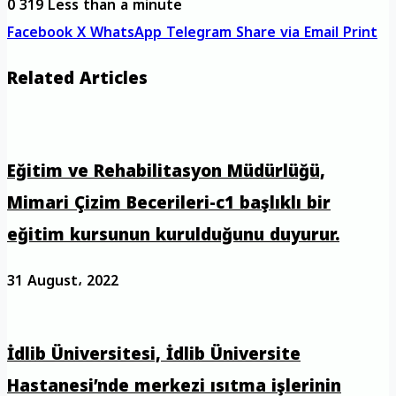
0
319
Less than a minute
Facebook
X
WhatsApp
Telegram
Share via Email
Print
Related Articles
Eğitim ve Rehabilitasyon Müdürlüğü,
Mimari Çizim Becerileri-c1 başlıklı bir
eğitim kursunun kurulduğunu duyurur.
31 August، 2022
İdlib Üniversitesi, İdlib Üniversite
Hastanesi’nde merkezi ısıtma işlerinin