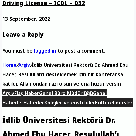
Driving License – ICDL – D32
13 September، 2022
Leave a Reply
You must be
logged in
to post a comment.
Home
/
Arşiv
/
İdlib Üniversitesi Rektörü Dr. Ahmed Ebu
Hacer, Resulullah’ı desteklemek için bir konferansa
katıldı, Allah ondan razı olsun ve ona huzur versin
Arşiv
Flaş Haber
Genel Büro Müdürlüğü
Genel
Haberler
Haberler
Kolejler ve enstitüler
Kültürel dersler
İdlib Üniversitesi Rektörü Dr.
Ahmed Ebu Hacer, Resulullah’ı