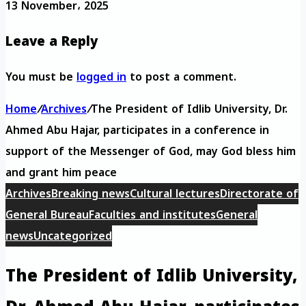
13 November، 2025
Leave a Reply
You must be
logged in
to post a comment.
Home
/
Archives
/
The President of Idlib University, Dr.
Ahmed Abu Hajar, participates in a conference in
support of the Messenger of God, may God bless him
and grant him peace
Archives
Breaking news
Cultural lectures
Directorate of
General Bureau
Faculties and institutes
General
news
Uncategorized
The President of Idlib University,