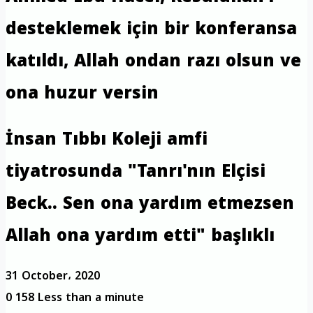
desteklemek için bir konferansa
katıldı, Allah ondan razı olsun ve
ona huzur versin
İnsan Tıbbı Koleji amfi
tiyatrosunda "Tanrı'nın Elçisi
Beck.. Sen ona yardım etmezsen
Allah ona yardım etti" başlıklı
31 October، 2020
0
158
Less than a minute