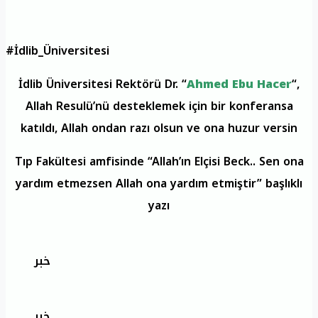
#İdlib_Üniversitesi
İdlib Üniversitesi Rektörü Dr. “
Ahmed Ebu Hacer
“,
Allah Resulü’nü desteklemek için bir konferansa
katıldı, Allah ondan razı olsun ve ona huzur versin
Tıp Fakültesi amfisinde “Allah’ın Elçisi Beck.. Sen ona
yardım etmezsen Allah ona yardım etmiştir” başlıklı
yazı
خبر
خبر