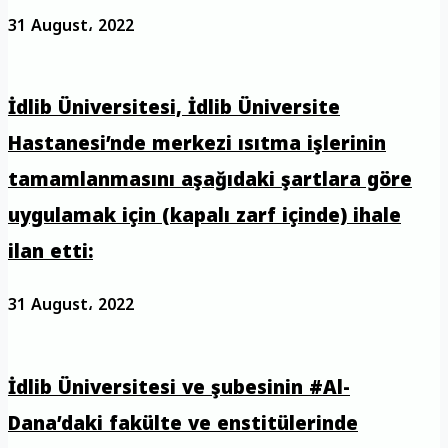
31 August، 2022
İdlib Üniversitesi, İdlib Üniversite
Hastanesi’nde merkezi ısıtma işlerinin
tamamlanmasını aşağıdaki şartlara göre
uygulamak için (kapalı zarf içinde) ihale
ilan etti:
31 August، 2022
İdlib Üniversitesi ve şubesinin #Al-
Dana’daki fakülte ve enstitülerinde