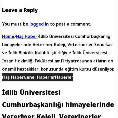
Leave a Reply
You must be
logged in
to post a comment.
Home
/
Flaş Haber
/
İdlib Üniversitesi Cumhurbaşkanlığı
himayelerinde Veteriner Koleji, Veterinerler Sendikası
ve İdlib Binicilik Kulübü işbirliğiyle İdlib Üniversitesi
İnsan Hekimliği Fakültesi amfi tiyatrosunda atların en
önemli hastalıkları konusunda eğitim kursu düzenliyor.
Flaş Haber
Genel Haberler
Haberler
İdlib Üniversitesi
Cumhurbaşkanlığı himayelerinde
Veteriner Koleji, Veterinerler