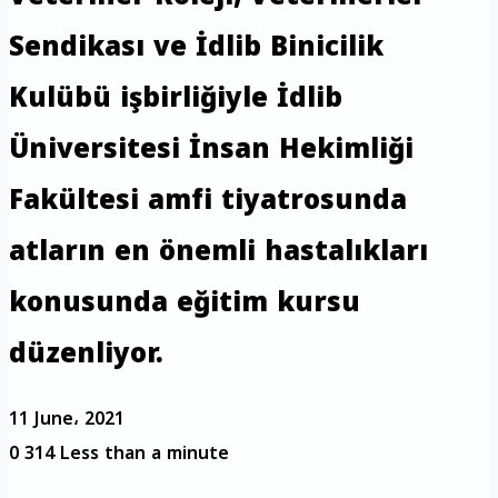
Sendikası ve İdlib Binicilik
Kulübü işbirliğiyle İdlib
Üniversitesi İnsan Hekimliği
Fakültesi amfi tiyatrosunda
atların en önemli hastalıkları
konusunda eğitim kursu
düzenliyor.
11 June، 2021
0
314
Less than a minute