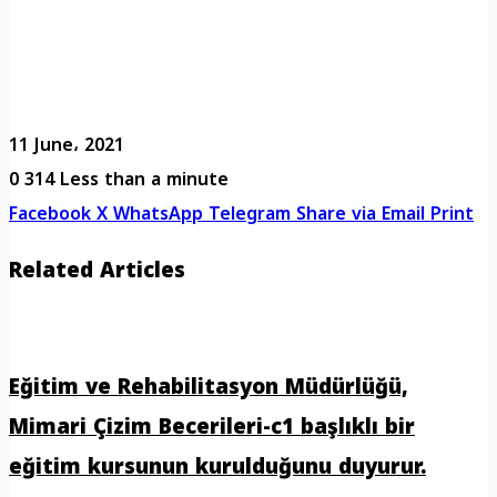
11 June، 2021
0
314
Less than a minute
Facebook
X
WhatsApp
Telegram
Share via Email
Print
Related Articles
Eğitim ve Rehabilitasyon Müdürlüğü,
Mimari Çizim Becerileri-c1 başlıklı bir
eğitim kursunun kurulduğunu duyurur.