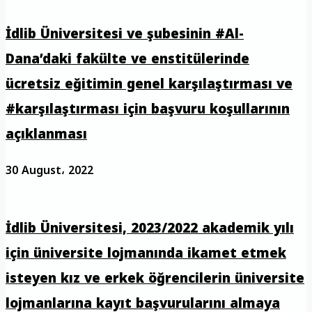
İdlib Üniversitesi ve şubesinin #Al-
Dana’daki fakülte ve enstitülerinde
ücretsiz eğitimin genel karşılaştırması ve
#karşılaştırması için başvuru koşullarının
açıklanması
30 August، 2022
İdlib Üniversitesi, 2023/2022 akademik yılı
için üniversite lojmanında ikamet etmek
isteyen kız ve erkek öğrencilerin üniversite
lojmanlarına kayıt başvurularını almaya