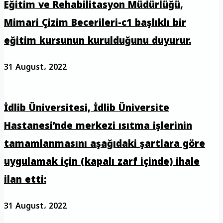
Eğitim ve Rehabilitasyon Müdürlüğü,
Mimari Çizim Becerileri-c1 başlıklı bir
eğitim kursunun kurulduğunu duyurur.
31 August، 2022
İdlib Üniversitesi, İdlib Üniversite
Hastanesi’nde merkezi ısıtma işlerinin
tamamlanmasını aşağıdaki şartlara göre
uygulamak için (kapalı zarf içinde) ihale
ilan etti:
31 August، 2022