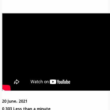
20 June، 2021
0
303
Less than a minute