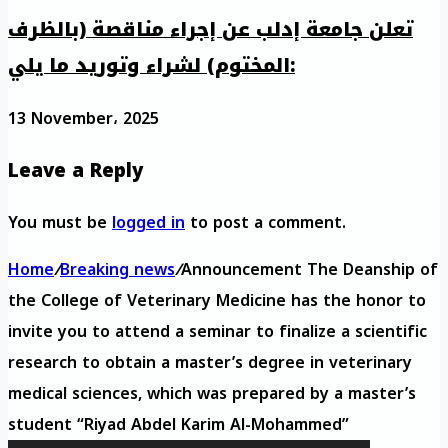
تعلن جامعة إدلب عن إجراء مناقصة (بالظرف
المختوم) لشراء وتوريد ما يلي:
13 November، 2025
Leave a Reply
You must be
logged in
to post a comment.
Home
/
Breaking news
/
Announcement The Deanship of
the College of Veterinary Medicine has the honor to
invite you to attend a seminar to finalize a scientific
research to obtain a master’s degree in veterinary
medical sciences, which was prepared by a master’s
student “Riyad Abdel Karim Al-Mohammed”